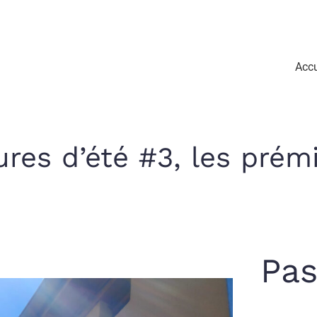
Accu
res d’été #3, les prém
Pas