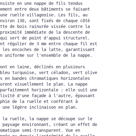
nsiste en une nappe de fils tendus 
ement entre deux bâtiments se faisant 
une ruelle villageoise. Les fils, au 
nviron 130, sont fixés de chaque côté 
tte de bois rainurée vissée contre la 
proximité immédiate de la descente de 
qui sert de point d'appui structurel. 
nt régulier de 3 mm entre chaque fil est 
 les encoches de la latte, garantissant 
n uniforme sur l'ensemble de la nappe.
ont en laine, déclinés en plusieurs 
bleu turquoise, vert céladon, vert olive 
s en bandes chromatiques horizontales 
urent visuellement le plan. La nappe 
parfaitement horizontale : elle suit une 
livité d'une façade à l'autre, épousant 
phie de la ruelle et conférant à 
 une légère inclinaison en plan.
 la ruelle, la nappe se découpe sur le 
 paysage environnant, créant un effet de 
omatique semi-transparent. Vue en 
ngée ou depuis l'extrémité de la ruelle, 