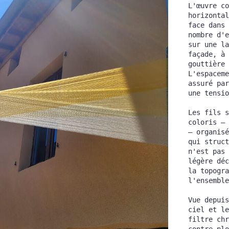
L'œuvre co
horizontal
face dans 
nombre d'e
sur une la
façade, à 
gouttière 
L'espaceme
assuré par
une tensio
Les fils s
coloris — 
— organisé
qui struct
n'est pas 
légère déc
la topogra
l'ensemble
Vue depuis
ciel et le
filtre chr
contre-plo