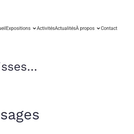
eil
Expositions
Activités
Actualités
À propos
Contact
isses…
sages