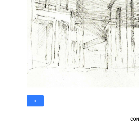
<
CON