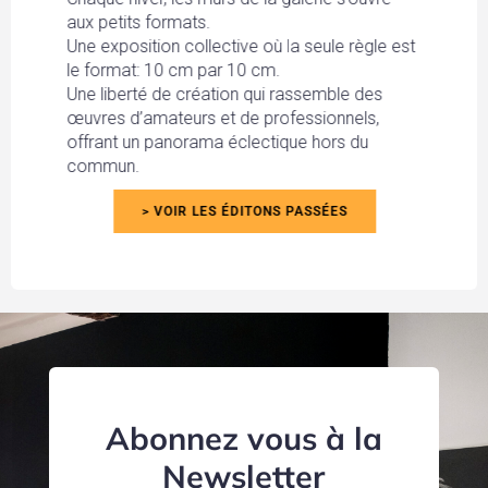
aux petits formats.
Une exposition collective où la seule règle est
le format: 10 cm par 10 cm.
Une liberté de création qui rassemble des
œuvres d’amateurs et de professionnels,
offrant un panorama éclectique hors du
commun.
> VOIR LES ÉDITONS PASSÉES
Abonnez vous à la
Newsletter