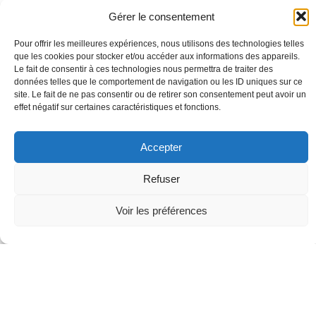
Gérer le consentement
MENTIONS LÉGALES
Pour offrir les meilleures expériences, nous utilisons des technologies telles
que les cookies pour stocker et/ou accéder aux informations des appareils.
:
Le fait de consentir à ces technologies nous permettra de traiter des
données telles que le comportement de navigation ou les ID uniques sur ce
site. Le fait de ne pas consentir ou de retirer son consentement peut avoir un
© 2026 Galerie du Philosophe. Created with
using
effet négatif sur certaines caractéristiques et fonctions.
WordPress and
Kubio
Accepter
Refuser
Voir les préférences