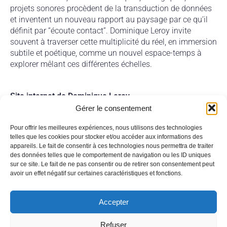
projets sonores procèdent de la transduction de données
et inventent un nouveau rapport au paysage par ce qu’il
définit par “écoute contact”. Dominique Leroy invite
souvent à traverser cette multiplicité du réel, en immersion
subtile et poétique, comme un nouvel espace-temps à
explorer mêlant ces différentes échelles.
Site internet de Dominique Leroy
Gérer le consentement
On en parle :
Le jardin sonore de Leroy trouve de l’écho au Carla
Pour offrir les meilleures expériences, nous utilisons des technologies
telles que les cookies pour stocker et/ou accéder aux informations des
appareils. Le fait de consentir à ces technologies nous permettra de traiter
des données telles que le comportement de navigation ou les ID uniques
sur ce site. Le fait de ne pas consentir ou de retirer son consentement peut
CONTACT
ACTUALITÉS
ABONNEMENT À LA NEWSLETTER
avoir un effet négatif sur certaines caractéristiques et fonctions.
MENTIONS LÉGALES
Accepter
:
Refuser