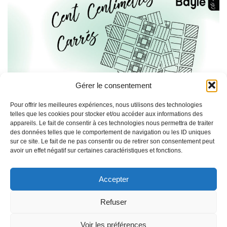
Gérer le consentement
Pour offrir les meilleures expériences, nous utilisons des technologies
<
>
telles que les cookies pour stocker et/ou accéder aux informations des
appareils. Le fait de consentir à ces technologies nous permettra de traiter
des données telles que le comportement de navigation ou les ID uniques
sur ce site. Le fait de ne pas consentir ou de retirer son consentement peut
CONTACT
ACTUALITÉS
ABONNEMENT À LA NEWSLETTER
avoir un effet négatif sur certaines caractéristiques et fonctions.
MENTIONS LÉGALES
Accepter
:
Refuser
© 2026 Galerie du Philosophe. Created with
using
Voir les préférences